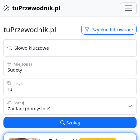
tuPrzewodnik.pl
tuPrzewodnik.pl
Szybkie filtrowanie
Słowo kluczowe
Miejsce(a)
Język
Sortuj
Szukaj