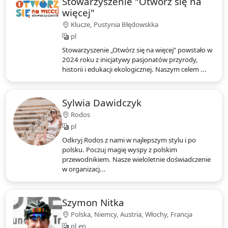
Stowarzyszenie "Otwórz się na
więcej"
Klucze, Pustynia Błędowskka
pl
Stowarzyszenie „Otwórz się na więcej” powstało w
2024 roku z inicjatywy pasjonatów przyrody,
historii i edukacji ekologicznej. Naszym celem ...
Sylwia Dawidczyk
Rodos
pl
Odkryj Rodos z nami w najlepszym stylu i po
polsku. Poczuj magię wyspy z polskim
przewodnikiem. Nasze wieloletnie doświadczenie
w organizacj...
Szymon Nitka
Polska, Niemcy, Austria, Włochy, Francja
pl,en