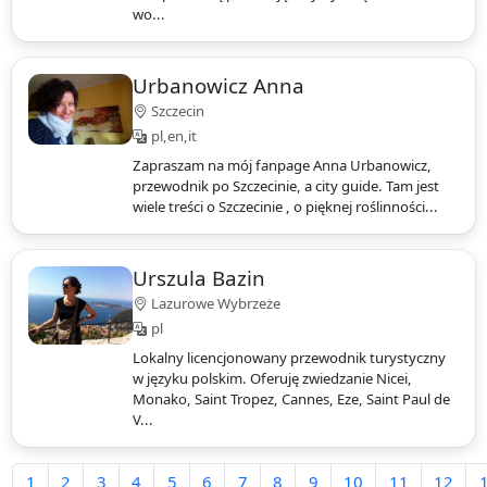
wo...
Urbanowicz Anna
Szczecin
pl,en,it
Zapraszam na mój fanpage Anna Urbanowicz,
przewodnik po Szczecinie, a city guide. Tam jest
wiele treści o Szczecinie , o pięknej roślinności...
Urszula Bazin
Lazurowe Wybrzeże
pl
Lokalny licencjonowany przewodnik turystyczny
w języku polskim. Oferuję zwiedzanie Nicei,
Monako, Saint Tropez, Cannes, Eze, Saint Paul de
V...
1
2
3
4
5
6
7
8
9
10
11
12