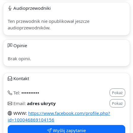
Audioprzewodniki
Ten przewodnik nie opublikował jeszcze
audioprzewodników.
Opinie
Brak opinii.
Kontakt
Tel:
••••••••••
Pokaż
Email:
adres ukryty
Pokaż
WWW:
https://www.facebook.com/profile.php?
id=100046869104156
Wyślij zapytanie